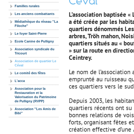
Céval
Familles rurales
L’association baptisée « 
Les anciens combattants
a été créée par les habit
Médiathèque du réseau ''La
Filoche''
quartiers dénommés Les
Le foyer Saint-Pierre
arbres, Tröh mahon, Noisi
quartiers situés au « bou
Ecole Canine de Pulligny
» sur la route en directi
Association syndicale du
Tricourt
Ceintrey.
Association de quartier Le
Céval
Le nom de l’association 
Le comité des fêtes
emprunté au ruisseau qu
L'acca
ces quartiers vers le sud
Association pour la
Restauration et la
Valorisation du Patrimoine
Depuis 2003, les habitan
de Pulligny (RVPP)
quartiers récents ont su 
Association ''Les Amis de
bonnes relations de vois
Bibi''
forts, organisant fêtes e
création effective d’une