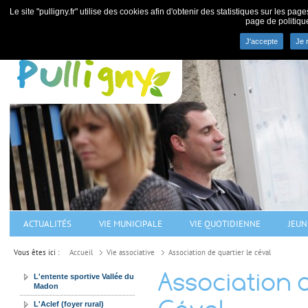
Le site "pulligny.fr" utilise des cookies afin d'obtenir des statistiques sur les pa
page de politiqu
J'accepte
Je 
Commune de Pulligny - villa
ACTUALITÉS
VIE MUNICIPALE
VIE QUOTIDIENNE
JEUN
Vous êtes ici :
Accueil
Vie associative
Association de quartier le céval
Association 
L'entente sportive Vallée du
Madon
L'Aclef (foyer rural)