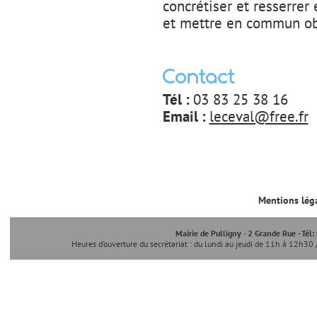
concrétiser et resserre
et mettre en commun obj
Contact
Tél :
03 83 25 38 16
Email :
leceval@free.fr
Mentions lég
Mairie de Pulligny - 2 Grande Rue - Tél
Heures d'ouverture du secrétariat : du lundi au jeudi de 11h à 12h30