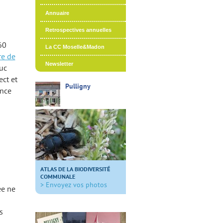
Annuaire
a
Retrospectives annuelles
60
La CC Moselle&Madon
re de
Newsletter
uc
ect et
Pulligny
ance
s
ATLAS DE LA BIODIVERSITÉ
COMMUNALE
> Envoyez vos photos
ée ne
s