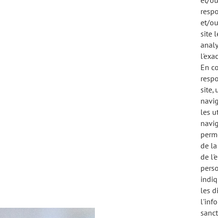
et/ou
respo
et/ou
site 
analy
l'exa
En co
respo
site,
navig
les u
navig
perme
de la
de l'
perso
indiq
les d
l'inf
sanct