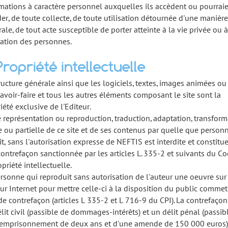
mations à caractère personnel auxquelles ils accèdent ou pourrai
er, de toute collecte, de toute utilisation détournée d'une manière
ale, de tout acte susceptible de porter atteinte à la vie privée ou à
ation des personnes.
Propriété intellectuelle
ructure générale ainsi que les logiciels, textes, images animées ou
avoir-faire et tous les autres éléments composant le site sont la
iété exclusive de l'Editeur.
 représentation ou reproduction, traduction, adaptation, transform
e ou partielle de ce site et de ses contenus par quelle que person
it, sans l'autorisation expresse de NEFTIS est interdite et constitue
ontrefaçon sanctionnée par les articles L. 335-2 et suivants du C
opriété intellectuelle.
rsonne qui reproduit sans autorisation de l'auteur une oeuvre sur
ur Internet pour mettre celle-ci à la disposition du public comme
de contrefaçon (articles L 335-2 et L 716-9 du CPI). La contrefaçon
lit civil (passible de dommages-intérêts) et un délit pénal (passib
 emprisonnement de deux ans et d'une amende de 150 000 euros).