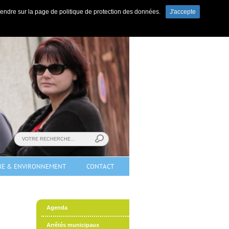
s rendre sur la page de politique de protection des données.
J'accepte
ewsletter
|
Contact
|
Marchés publics
t-Mosellan (Lorraine).
NE & ENVIRONNEMENT
CONTACT
Agenda
Arrêtés municipaux