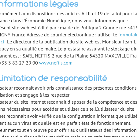
 Informations légales
rmément aux dispositions des articles 6-III et 19 de la loi pour l
iance dans l'Économie Numérique, nous vous informons que :
ésent site web est édité par : mairie de Pulligny 2 Grande rue 541
GNY France Adresse de courrier électronique : utiliser le
formulai
ct
. Le directeur de la publication du site web est Monsieur Jean-L
ucy en sa qualité de maire. Le prestataire assurant le stockage dir
anent est : SARL NEFTIS 2 rue de la Plaine 54320 MAXEVILLE Fr
: +33 3 83 27 29 00
www.neftis.com
 Limitation de responsabilité
lisateur reconnaît avoir pris connaissance des présentes conditions
lisation et s'engage à les respecter.
lisateur du site internet reconnaît disposer de la compétence et de
s nécessaires pour accéder et utiliser ce site. L'utilisateur du site
net reconnaît avoir vérifié que la configuration informatique utilis
ent aucun virus et qu'elle est en parfait état de fonctionnement.
teur met tout en œuvre pour offrir aux utilisateurs des information