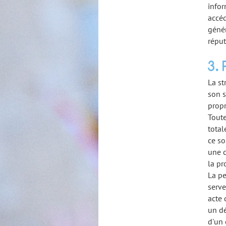
infor
accéd
génér
réput
3. 
La st
son s
propr
Toute
total
ce so
une c
la pr
La pe
serve
acte 
un dé
d'un