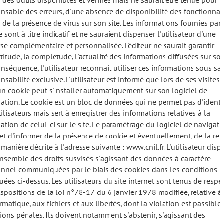
 des outils disponibles et vérifiés mais ne saurait être tenue pour
nsable des erreurs, d'une absence de disponibilité des fonctionna
 de la présence de virus sur son site. Les informations fournies par
le sont à titre indicatif et ne sauraient dispenser l'utilisateur d'une
se complémentaire et personnalisée. L'éditeur ne saurait garantir
ctitude, la complétude, l'actualité des informations diffusées sur so
nséquence, l'utilisateur reconnaît utiliser ces informations sous s
nsabilité exclusive. L'utilisateur est informé que lors de ses visites
 un cookie peut s'installer automatiquement sur son logiciel de
ation. Le cookie est un bloc de données qui ne permet pas d'identi
tilisateurs mais sert à enregistrer des informations relatives à la
ation de celui-ci sur le site. Le paramétrage du logiciel de navigat
t d'informer de la présence de cookie et éventuellement, de la re
 manière décrite à l'adresse suivante : www.cnil.fr. L'utilisateur dis
ensemble des droits susvisés s'agissant des données à caractère
nnel communiquées par le biais des cookies dans les conditions
uées ci-dessus. Les utilisateurs du site internet sont tenus de resp
ispositions de la loi n°78-17 du 6 janvier 1978 modifiée, relative 
ormatique, aux fichiers et aux libertés, dont la violation est passibl
ions pénales. Ils doivent notamment s'abstenir, s'agissant des