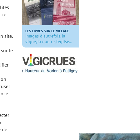
lités
 ce
LES LIVRES SUR LE VILLAGE
n site.
Images d'autrefois, la
vigne, la guerre, l'église...
a
 sur le
fier
ion
fuser
pose
ecter
à
e de