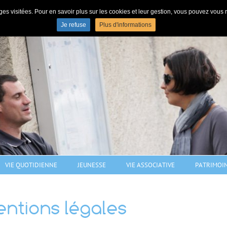
s pages visitées. Pour en savoir plus sur les cookies et leur gestion, vous pouvez vou
N
Je refuse
Plus d'informations
Commune de Pulligny - village de 1206 habitants dans le sud Meurthe-e
VIE QUOTIDIENNE
JEUNESSE
VIE ASSOCIATIVE
PATRIMOI
ntions légales