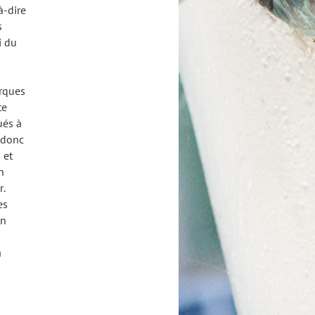
à-dire
s
i du
arques
te
ués à
t donc
 et
n
r.
es
on
a