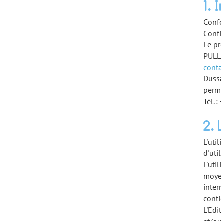
1.
Confo
Conf
Le pr
PULLI
conta
Dussa
perm
Tél. 
2.
L'uti
d'uti
L'uti
moyen
inter
conti
L'Edi