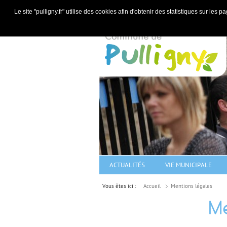
Le site "pulligny.fr" utilise des cookies afin d'obtenir des statistiques sur le
ACTUALITÉS
VIE MUNICIPALE
Vous êtes ici :
Accueil
Mentions légales
Me