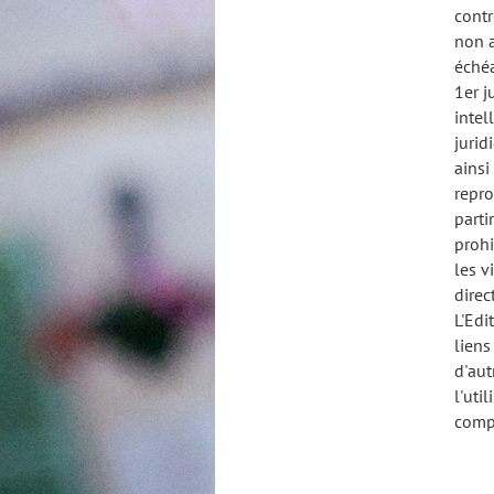
contr
non a
échéa
1er j
intel
jurid
ainsi
repro
parti
prohi
les v
direc
L'Edi
liens
d'aut
l'uti
compé