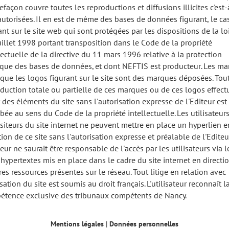
efaçon couvre toutes les reproductions et diffusions illicites c'est-
utorisées. Il en est de même des bases de données figurant, le ca
nt sur le site web qui sont protégées par les dispositions de la lo
uillet 1998 portant transposition dans le Code de la propriété
lectuelle de la directive du 11 mars 1996 relative à la protection
ique des bases de données, et dont NEFTIS est producteur. Les m
 que les logos figurant sur le site sont des marques déposées. Tou
duction totale ou partielle de ces marques ou de ces logos effect
r des éléments du site sans l'autorisation expresse de l'Editeur es
bée au sens du Code de la propriété intellectuelle. Les utilisateurs
isiteurs du site internet ne peuvent mettre en place un hyperlien e
tion de ce site sans l'autorisation expresse et préalable de l'Editeu
teur ne saurait être responsable de l'accès par les utilisateurs via l
 hypertextes mis en place dans le cadre du site internet en directi
res ressources présentes sur le réseau. Tout litige en relation avec
lisation du site est soumis au droit français. L'utilisateur reconnaît l
tence exclusive des tribunaux compétents de Nancy.
Mentions légales
|
Données personnelles