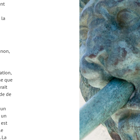
ent
 la
 non,
ation,
ne que
rait
ode de
 un
t un
 est
le
 La