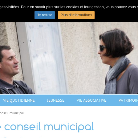
s pages visitées. Pour en savoir plus sur les cookies et leur gestion, vous pouvez vou
N
Je refuse
Plus d'informations
Commune de Pulligny - village de 1206 habitants dans le sud Meurthe-e
VIE QUOTIDIENNE
JEUNESSE
VIE ASSOCIATIVE
PATRIMOI
onseil municipal
 conseil municipal