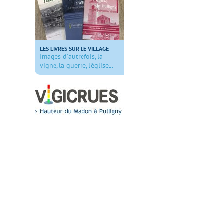
LES LIVRES SUR LE VILLAGE
Images d'autrefois, la
vigne, la guerre, l'église...