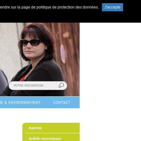
s rendre sur la page de politique de protection des données.
J'accepte
ewsletter
|
Contact
|
Marchés publics
t-Mosellan (Lorraine).
NE & ENVIRONNEMENT
CONTACT
Agenda
Arrêtés municipaux