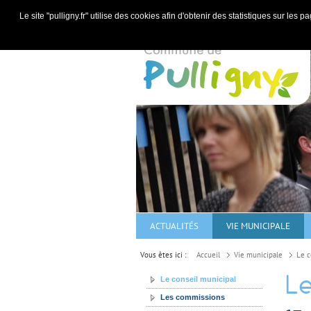
Le site "pulligny.fr" utilise des cookies afin d'obtenir des statistiques sur le
ACTUALITÉS
VIE MUNICIPALE
Vous êtes ici :
Accueil
Vie municipale
Le c
Le
Le conseil municipal
Les commissions