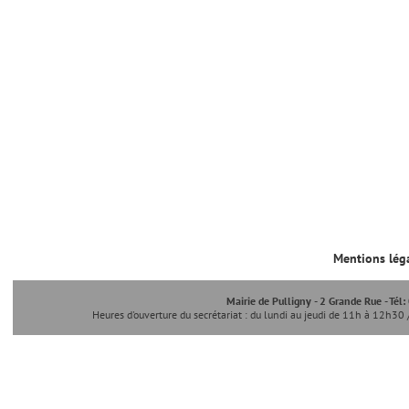
Mentions lég
Mairie de Pulligny - 2 Grande Rue - Tél
Heures d'ouverture du secrétariat : du lundi au jeudi de 11h à 12h30