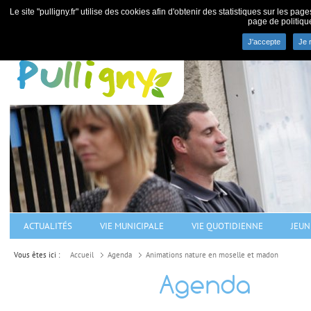
Le site "pulligny.fr" utilise des cookies afin d'obtenir des statistiques sur les pa
page de politiqu
J'accepte
Je 
Commune de Pulligny - villa
ACTUALITÉS
VIE MUNICIPALE
VIE QUOTIDIENNE
JEUN
Vous êtes ici :
Accueil
Agenda
Animations nature en moselle et madon
Agenda