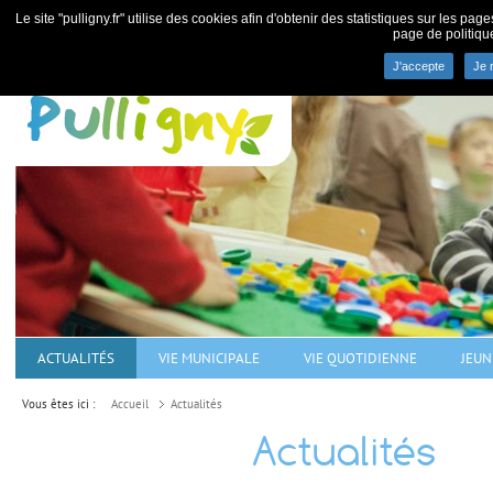
Le site "pulligny.fr" utilise des cookies afin d'obtenir des statistiques sur les pa
page de politiqu
J'accepte
Je 
Commune de Pulligny - villa
ACTUALITÉS
VIE MUNICIPALE
VIE QUOTIDIENNE
JEUN
Vous êtes ici :
Accueil
Actualités
Actualités