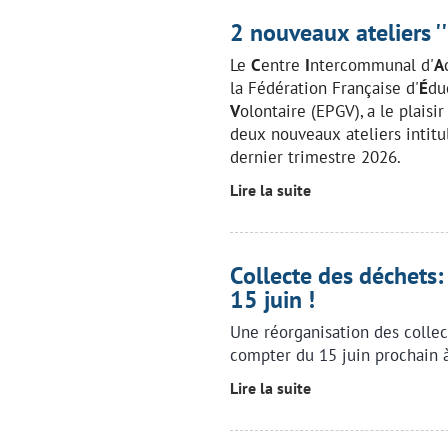
2 nouveaux ateliers ''b
Le
C
entre
I
ntercommunal d'
A
la Fédération Française d'
É
du
V
olontaire (EPGV), a le plais
deux nouveaux ateliers intit
dernier trimestre 2026.
Lire la suite
Collecte des déchets
15 juin !
Une réorganisation des collec
compter du 15 juin prochain à
Lire la suite