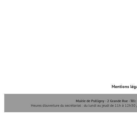
Mentions lég
Mairie de Pulligny - 2 Grande Rue - Tél
Heures d'ouverture du secrétariat : du lundi au jeudi de 11h à 12h30