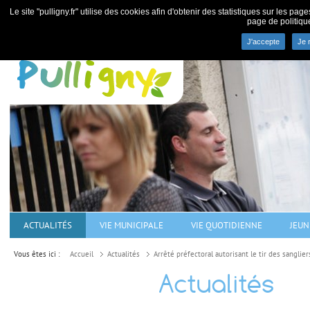
Le site "pulligny.fr" utilise des cookies afin d'obtenir des statistiques sur les pa
page de politiqu
J'accepte
Je 
Commune de Pulligny - villa
ACTUALITÉS
VIE MUNICIPALE
VIE QUOTIDIENNE
JEUN
Vous êtes ici :
Accueil
Actualités
Arrêté préfectoral autorisant le tir des sanglier
Actualités