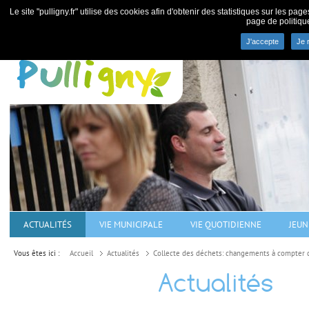
Le site "pulligny.fr" utilise des cookies afin d'obtenir des statistiques sur les pa
page de politiqu
J'accepte
Je 
Commune de Pulligny - villa
ACTUALITÉS
VIE MUNICIPALE
VIE QUOTIDIENNE
JEUN
Vous êtes ici :
Accueil
Actualités
Collecte des déchets: changements à compter d
Actualités