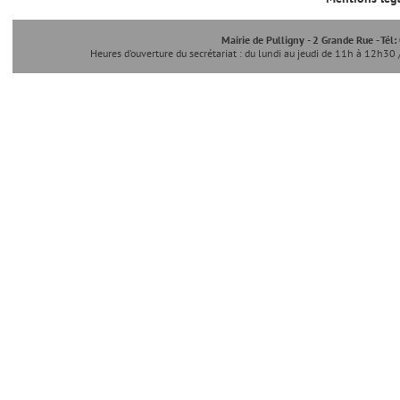
Mairie de Pulligny - 2 Grande Rue - Tél
Heures d'ouverture du secrétariat : du lundi au jeudi de 11h à 12h30