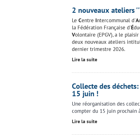
2 nouveaux ateliers ''b
Le
C
entre
I
ntercommunal d'
A
la Fédération Française d'
É
du
V
olontaire (EPGV), a le plais
deux nouveaux ateliers intit
dernier trimestre 2026.
Lire la suite
Collecte des déchets
15 juin !
Une réorganisation des collec
compter du 15 juin prochain à
Lire la suite