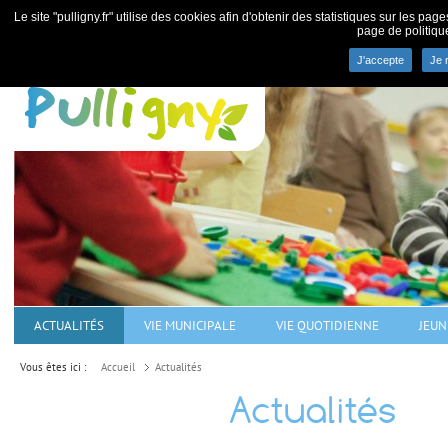
Le site "pulligny.fr" utilise des cookies afin d'obtenir des statistiques sur les pa
page de politiqu
J'accepte
Je 
Commune de Pulligny - villa
ACTUALITÉS
VIE MUNICIPALE
VIE QUOTIDIENNE
JEUN
Vous êtes ici :
Accueil
Actualités
Actualités