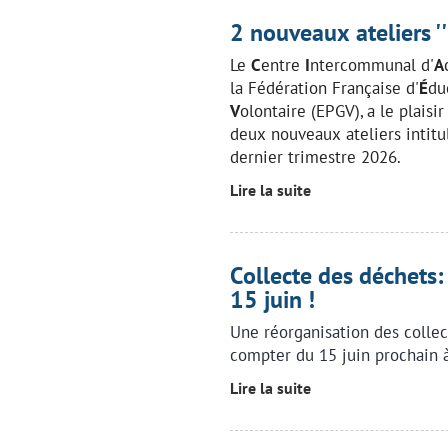
2 nouveaux ateliers ''b
Le
C
entre
I
ntercommunal d'
A
la Fédération Française d'
É
du
V
olontaire (EPGV), a le plais
deux nouveaux ateliers intit
dernier trimestre 2026.
Lire la suite
Collecte des déchets
15 juin !
Une réorganisation des collec
compter du 15 juin prochain à
Lire la suite