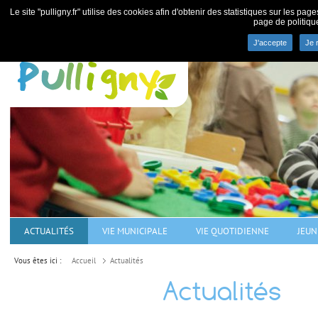
Le site "pulligny.fr" utilise des cookies afin d'obtenir des statistiques sur les pa
page de politiqu
J'accepte
Je 
Commune de Pulligny - villa
ACTUALITÉS
VIE MUNICIPALE
VIE QUOTIDIENNE
JEUN
Vous êtes ici :
Accueil
Actualités
Actualités