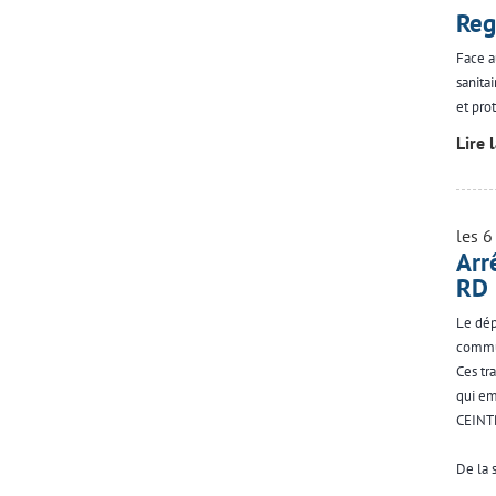
Reg
Face a
sanita
et pro
Lire 
les 6
Arr
RD
Le dép
commu
Ces tr
qui em
CEINT
De la 