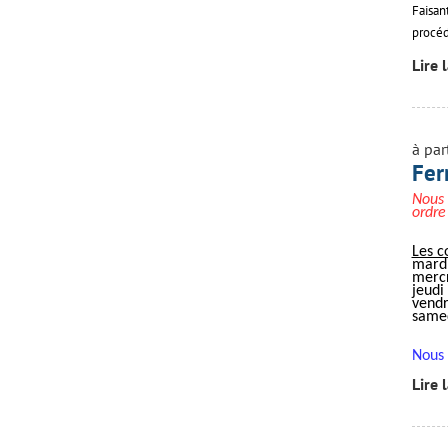
Faisan
procéd
Lire 
à par
Fer
Nous 
ordre
Les c
mardi
mercr
jeudi
vendr
samed
Nous 
Lire 