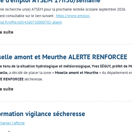
rie recherche un(e) ATSEM pour la prochaine rentrée scolaire septembre 2026.
 est consultable sur le lien suivant :
https://www.emploi-
orial.fr/offre/o054260710000702-atsem
la suite
elle amont et Meurthe ALERTE RENFORCEE
 tenu de la situation hydrologique et météorologique, Yves SÉGUY, préfet de M
elle,
a décidé de placer la zone «
Moselle amont et Meurthe
» du département e
E RENFORCEE
sécheresse.
la suite
ormation vigilance sécheresse
charger l'affiche