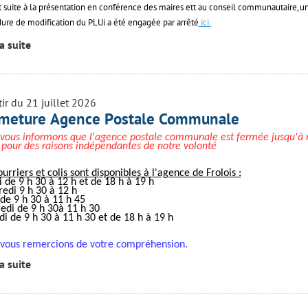
t suite à la présentation en conférence des maires ett au conseil communautaire, u
ure de modification du PLUi a été engagée par arrêté
ici.
la suite
tir du 21 juillet 2026
meture Agence Postale Communale
vous informons que l'agence postale communale est fermée jusqu'à 
 pour des raisons indépendantes de notre volonté
ourriers et colis sont disponibles à l'agence de Frolois :
 de 9 h 30 à 12 h et de 18 h à 19 h
edi 9 h 30 à 12 h
 de 9 h 30 à 11 h 45
edi de 9 h 30à 11 h 30
i de 9 h 30 à 11 h 30 et de 18 h à 19 h
vous remercions de votre compréhension.
la suite