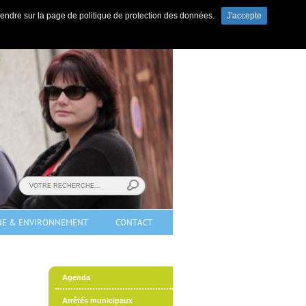
s rendre sur la page de politique de protection des données.
J'accepte
ewsletter
|
Contact
|
Marchés publics
t-Mosellan (Lorraine).
NE & ENVIRONNEMENT
CONTACT
Agenda
Arrêtés municipaux