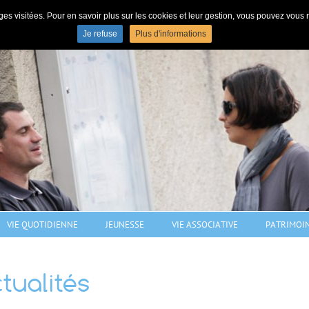
s pages visitées. Pour en savoir plus sur les cookies et leur gestion, vous pouvez vou
N
Je refuse
Plus d'informations
Commune de Pulligny - village de 1206 habitants dans le sud Meurthe-e
VIE QUOTIDIENNE
JEUNESSE
VIE ASSOCIATIVE
PATRIMOI
tualités