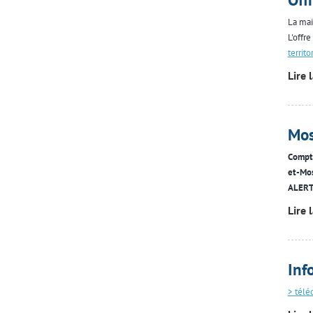
La mai
L'offre
territ
Lire 
Mos
Compte
et-Mos
ALERT
Lire 
Inf
> télé