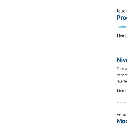
Jeudi
Pro
>téléc
Lire 
Niv
Face a
départ
"alert
Lire 
vend
Mod