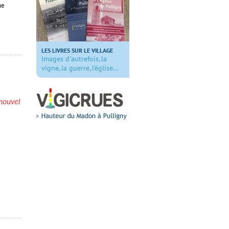
ne
LES LIVRES SUR LE VILLAGE
Images d'autrefois, la
vigne, la guerre, l'église...
nouvel