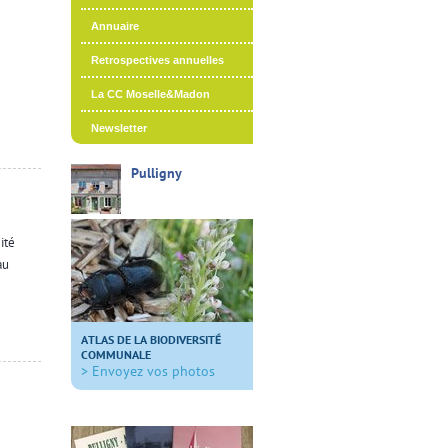
Annuaire
Retrospectives annuelles
La CC Moselle&Madon
Newsletter
Pulligny
ité
au
ATLAS DE LA BIODIVERSITÉ
COMMUNALE
> Envoyez vos photos