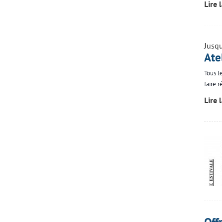
Lire 
Jusq
Ate
Tous l
faire r
Lire 
Off