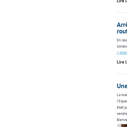
Lire 
Arr
rou
En rai
limite
> télé
Lire 
Une
La mai
l'Espa
était 
vendre
Bienve