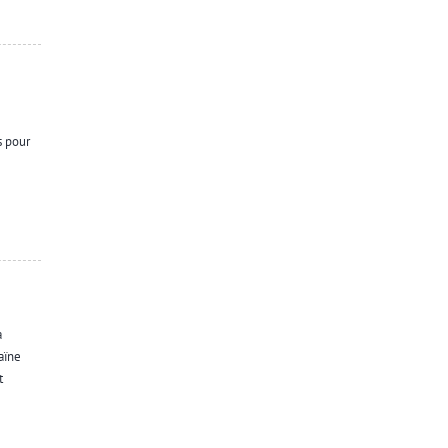
s pour
à
aïne
t