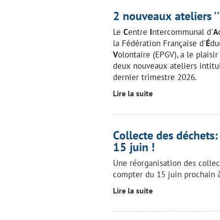
2 nouveaux ateliers ''b
Le
C
entre
I
ntercommunal d'
A
la Fédération Française d'
É
du
V
olontaire (EPGV), a le plais
deux nouveaux ateliers intit
dernier trimestre 2026.
Lire la suite
Collecte des déchets
15 juin !
Une réorganisation des collec
compter du 15 juin prochain à
Lire la suite