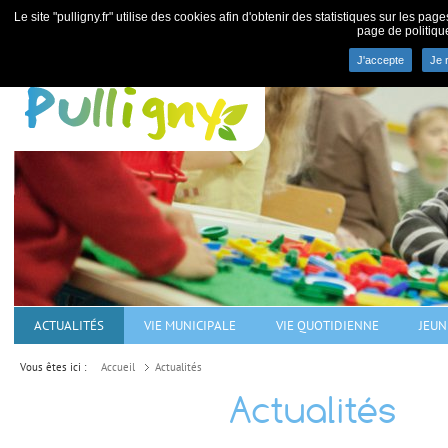
Le site "pulligny.fr" utilise des cookies afin d'obtenir des statistiques sur les pa
page de politiqu
J'accepte
Je 
Commune de Pulligny - villa
ACTUALITÉS
VIE MUNICIPALE
VIE QUOTIDIENNE
JEUN
Vous êtes ici :
Accueil
Actualités
Actualités