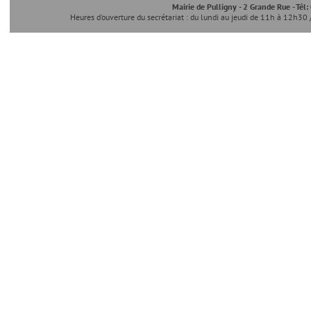
Mairie de Pulligny - 2 Grande Rue - Tél
Heures d'ouverture du secrétariat : du lundi au jeudi de 11h à 12h30