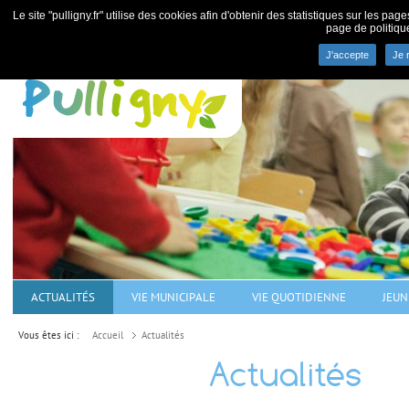
Le site "pulligny.fr" utilise des cookies afin d'obtenir des statistiques sur les pa
page de politiqu
J'accepte
Je 
Commune de Pulligny - villa
ACTUALITÉS
VIE MUNICIPALE
VIE QUOTIDIENNE
JEUN
Vous êtes ici :
Accueil
Actualités
Actualités